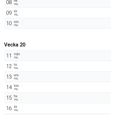
fre
08
maj.
lör
09
maj.
sön
10
maj.
Vecka 20
mån
11
maj.
tis
12
maj.
ons
13
maj.
tors
14
maj.
fre
15
maj.
lör
16
maj.