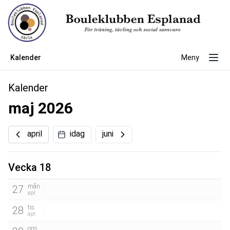
Kalender
Meny
Kalender
maj 2026
april
idag
juni
Vecka 18
mån
27
apr.
tis
28
apr.
ons