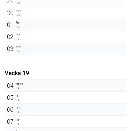
29
apr.
tors
30
apr.
fre
01
maj.
lör
02
maj.
sön
03
maj.
Vecka 19
mån
04
maj.
tis
05
maj.
ons
06
maj.
tors
07
maj.