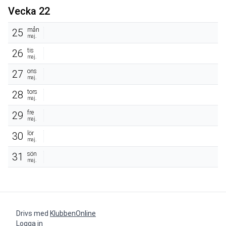
Vecka 22
mån
25
maj.
tis
26
maj.
ons
27
maj.
tors
28
maj.
fre
29
maj.
lör
30
maj.
sön
31
maj.
Drivs med
KlubbenOnline
Logga in