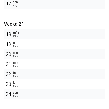
sön
17
maj.
Vecka 21
mån
18
maj.
tis
19
maj.
ons
20
maj.
tors
21
maj.
fre
22
maj.
lör
23
maj.
sön
24
maj.