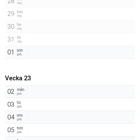
28
maj.
tors
29
maj.
fre
30
maj.
lör
31
maj.
sön
01
jun.
Vecka 23
mån
02
jun.
tis
03
jun.
ons
04
jun.
tors
05
jun.